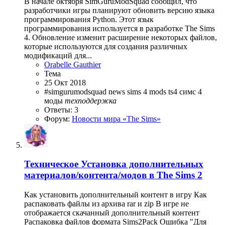
В начале октября SimGuruModSquad сообщил, что
разработчики игры планируют обновить версию языка
программирования Python. Этот язык
программирования используется в разработке The Sims
4. Обновление изменит расширение некоторых файлов,
которые используются для создания различных
модификаций для...
Orabelle Gauthier
Тема
25 Окт 2018
#simgurumodsquad
news
sims 4 mods
ts4
симс 4
моды
техподдержка
Ответы: 3
Форум:
Новости мира «The Sims»
Техническое
Установка дополнительных
материалов/контента/модов в The Sims 2
Как установить дополнительный контент в игру Как
распаковать файлы из архива rar и zip В игре не
отображается скачанный дополнительный контент
Распаковка файлов формата Sims2Pack Ошибка "Для