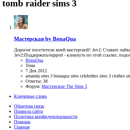
tomb raider sims 3
Мастерская
by BonaQua
Дорогие посетители моей мастерской! :lev2: Ставьте лайки (c
:lev2:Поддержать/support - кликнуть по этой ссылке, подож
BonaQua
Тема
7 Дек 2012
amanda
sims
3
bonaqua
sims
celebrities
sims
3
clothes
si
Ответы: 38
Форум:
Мастерские The Sims 3
Ключевые слова
Обратная связь
Правила сайта
Политика конфиденциальности
Помощь
Главная