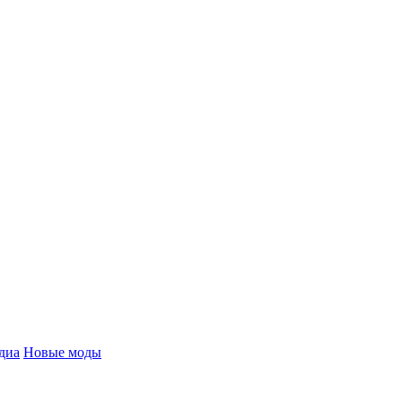
диа
Новые моды