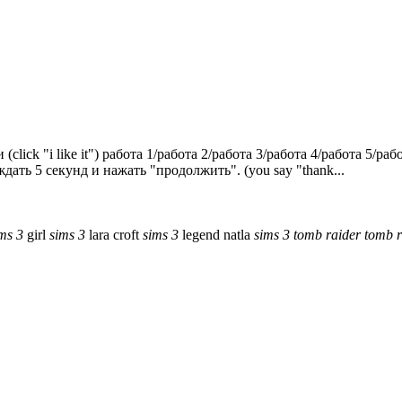
lick "i like it") работа 1/работа 2/работа 3/работа 4/работа 5/раб
дать 5 секунд и нажать "продолжить". (you say "thank...
ms
3
girl
sims
3
lara croft
sims
3
legend
natla
sims
3
tomb
raider
tomb