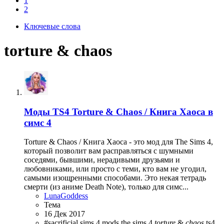
1
2
Ключевые слова
torture & chaos
Моды
TS4 Torture & Chaos / Книга Хаоса в
симс 4
Torture & Chaos / Книга Хаоса - это мод для The Sims 4,
который позволит вам расправляться с шумными
соседями, бывшими, нерадивыми друзьями и
любовниками, или просто с теми, кто вам не угодил,
самыми изощренными способами. Это некая тетрадь
смерти (из аниме Death Note), только для симс...
LunaGoddess
Тема
16 Дек 2017
#sacrificial
sims 4 mods
the sims 4
torture
&
chaos
ts4