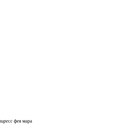
пиресс
фея мара