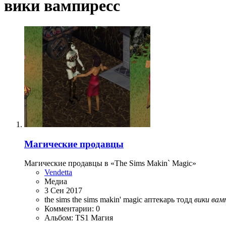
вики вампиресс
Магические продавцы
Магические продавцы в «The Sims Makin` Magic»
Vendetta
Медиа
3 Сен 2017
the sims
the sims makin' magic
аптекарь тодд
вики
вам
Комментарии: 0
Альбом: TS1 Магия