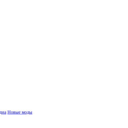
диа
Новые моды