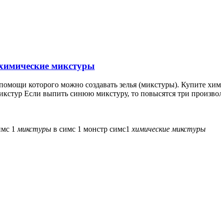
, химические микстуры
ри помощи которого можно создавать зелья (микстуры). Купите 
микстур Если выпить синюю микстуру, то повысятся три произвол
имс 1
микстуры
в симс 1
монстр симс1
химические
микстуры