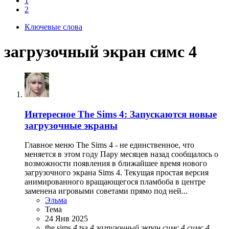
1
2
Ключевые слова
загрузочный экран симс 4
Интересное
The Sims 4: Запускаются новые
загрузочные экраны
Главное меню The Sims 4 - не единственное, что
меняется в этом году Пару месяцев назад сообщалось о
возможности появления в ближайшее время нового
загрузочного экрана Sims 4. Текущая простая версия
анимированного вращающегося пламбоба в центре
заменена игровыми советами прямо под ней...
Эльма
Тема
24 Янв 2025
the sims
4
tsa
4
загрузочный
экран
симс
4
симс
4