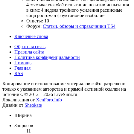
4
жасмин
холидей
испытание позитив
испытания
в симс 4
неделя тройного усиления
расписные
яйца
ростоман
фруктоновое изобилие
Ответы: 10
Форум:
Статьи, обзоры и справочники TS4
Ключевые слова
Обратная связь
Правила сайта
Политика конфиденциальности
Помощь
Главная
RSS
Копирование и использование материалов сайта разрешено
только с указанием авторства и прямой активной ссылки на
источник. © 2012—2026 LiveSims.ru
Локализация от
XenForo.Info
Дизайн от
Sheokate
Ширина
Запросов
11