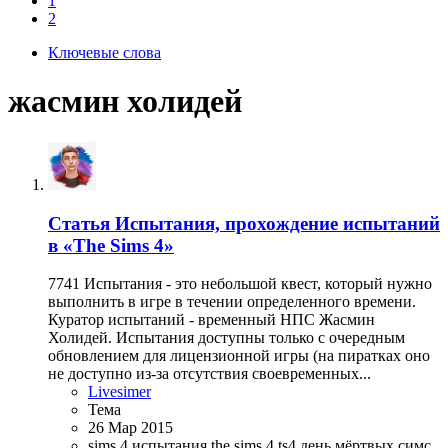
1
2
тайте
Ключевые слова
ями,
ов,
жасмин холидей
осы и
дете всю
ющих в
нных
Статья
Испытания, прохождение испытаний
ите
в «The Sims 4»
7741 Испытания - это небольшой квест, который нужно
выполнить в игре в течении определенного времени.
Куратор испытаний - временный НПС Жасмин
Холидей. Испытания доступны только с очередным
обновлением для лицензионной игры (на пиратках оно
тайте
не доступно из-за отсутствия своевременных...
ями,
Livesimer
ов,
Тема
осы и
26 Мар 2015
дете всю
sims 4 испытания
the sims 4
ts4
день мёртвых симс