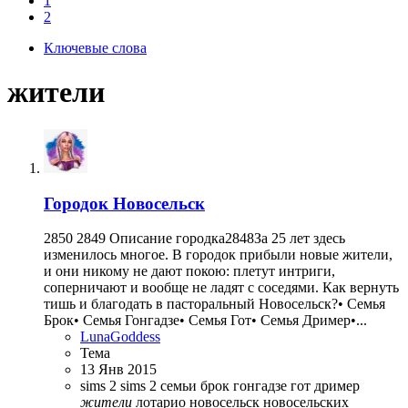
1
2
Ключевые слова
жители
Городок
Новосельск
2850 2849 Описание городка2848За 25 лет здесь
изменилось многое. В городок прибыли новые жители,
и они никому не дают покою: плетут интриги,
соперничают и вообще не ладят с соседями. Как вернуть
тишь и благодать в пасторальный Новосельск?• Семья
Брок• Семья Гонгадзе• Семья Гот• Семья Дример•...
LunaGoddess
Тема
13 Янв 2015
sims 2
sims 2 семьи
брок
гонгадзе
гот
дример
жители
лотарио
новосельск
новосельских