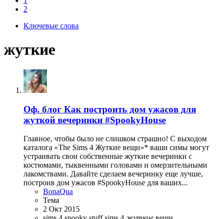
1
2
Ключевые слова
жуткие
Оф. блог
Как построить дом ужасов для
жуткой вечеринки #SpookyHouse
Главное, чтобы было не слишком страшно! С выходом
каталога «The Sims 4 Жуткие вещи»* ваши симы могут
устраивать свои собственные жуткие вечеринки с
костюмами, тыквенными головами и омерзительными
лакомствами. Давайте сделаем вечеринку еще лучше,
построив дом ужасов #SpookyHouse для ваших...
BonaQua
Тема
2 Окт 2015
sims 4 spooky stuff
sims 4
жуткие
вещи