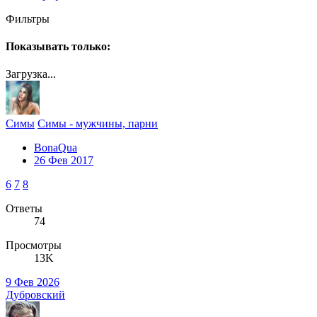
Фильтры
Показывать только:
Загрузка...
Симы
Симы - мужчины, парни
BonaQua
26 Фев 2017
6
7
8
Ответы
74
Просмотры
13K
9 Фев 2026
Дубровский