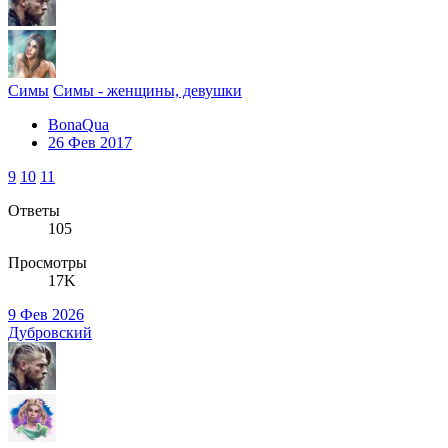
Симы
Симы - женщины, девушки
BonaQua
26 Фев 2017
9
10
11
Ответы
105
Просмотры
17K
9 Фев 2026
Дубровский