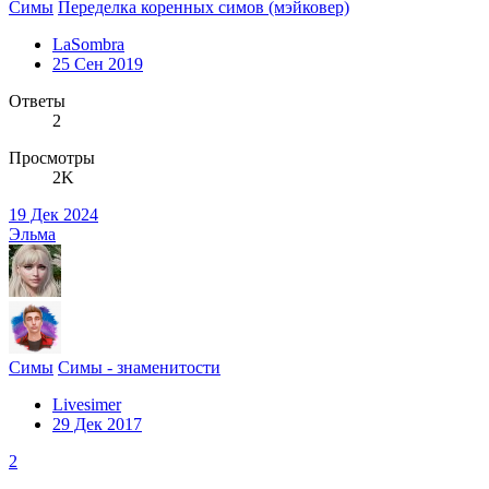
Симы
Переделка коренных симов (мэйковер)
LaSombra
25 Сен 2019
Ответы
2
Просмотры
2K
19 Дек 2024
Эльма
Симы
Симы - знаменитости
Livesimer
29 Дек 2017
2