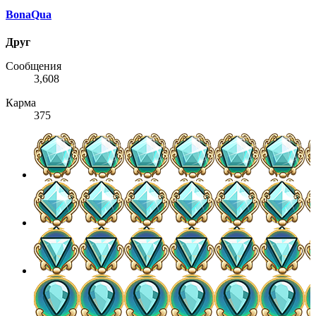
BonaQua
Друг
Сообщения
3,608
Карма
375