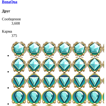
BonaQua
Друг
Сообщения
3,608
Карма
375