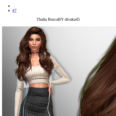
#7
Thalia BuscaBY divaka45