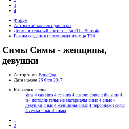
2
3
4
Форум
Авторский контент для игры
Дополнительный контент для «The Sims 4»
Режим создания персонажа/питомца TS4
Симы
Симы - женщины,
девушки
Автор темы
BonaQua
Дата начала
26 Фев 2017
Ключевые слова
sims 4 cas
sims 4 cc
sims 4 custom content
the sims 4
ts4
дополнительные материалы симс 4
симс 4
девушки
симс 4 женщины
симс 4 персонажи
симс
4 семьи
симс 4 симы
1
2