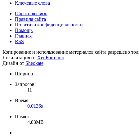
Ключевые слова
Обратная связь
Правила сайта
Политика конфиденциальности
Помощь
Главная
RSS
Копирование и использование материалов сайта разрешено тол
Локализация от
XenForo.Info
Дизайн от
Sheokate
Ширина
Запросов
11
Время
0.0136s
Память
4.83MB