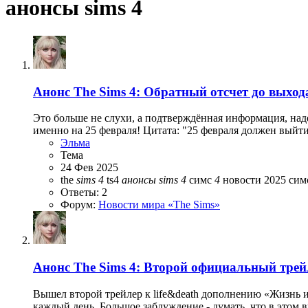
анонсы sims 4
Анонс
The Sims 4: Обратный отсчет до выход
Это больше не слухи, а подтверждённая информация, над
именно на 25 февраля! Цитата: "25 февраля должен выйти 
Эльма
Тема
24 Фев 2025
the
sims
4
ts4
анонсы
sims
4
симс
4
новости 2025
сим
Ответы: 2
Форум:
Новости мира «The Sims»
Анонс
The Sims 4: Второй официальный трей
Вышел второй трейлер к life&death дополнению «Жизнь и
каждый день. Большое заблуждение - думать, что в этом ви