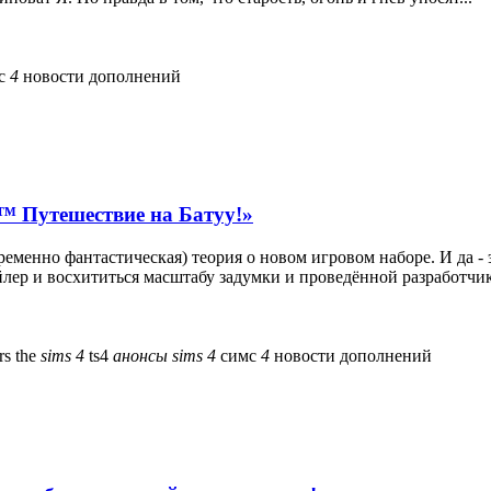
с
4
новости дополнений
s™ Путешествие на Батуу!»
еменно фантастическая) теория о новом игровом наборе. И да - э
лер и восхититься масштабу задумки и проведённой разработчик
rs
the
sims
4
ts4
анонсы
sims
4
симс
4
новости дополнений