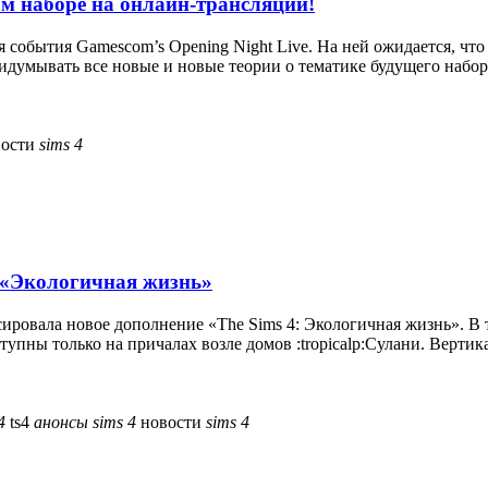
вом наборе на онлайн-трансляции!
ия события Gamescom’s Opening Night Live. На ней ожидается, чт
идумывать все новые и новые теории о тематике будущего набора
вости
sims
4
и «Экологичная жизнь»
ировала новое дополнение «The Sims 4: Экологичная жизнь». В 
упны только на причалах возле домов :tropicalp:Сулани. Вертика
4
ts4
анонсы
sims
4
новости
sims
4