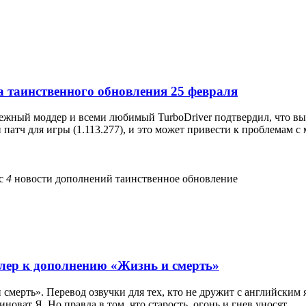
а таинственного обновления 25 февраля
ежный моддер и всеми любимый TurboDriver подтвердил, что вы
патч для игры (1.113.277), и это может привести к проблемам с 
с
4
новости дополнений
таинственное обновление
лер к дополнению «Жизнь и смерть»
 смерть». Перевод озвучки для тех, кто не дружит с английским
новат Я. Но правда в том, что старость, огонь и гнев уносят...