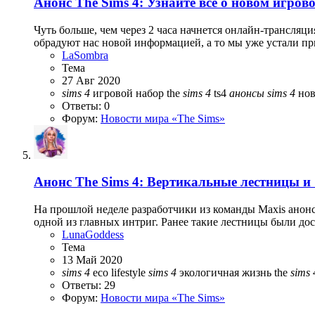
Анонс
The Sims 4: Узнайте все о новом игро
Чуть больше, чем через 2 часа начнется онлайн-трансляц
обрадуют нас новой информацией, а то мы уже устали пр
LaSombra
Тема
27 Авг 2020
sims
4
игровой набор
the
sims
4
ts4
анонсы
sims
4
но
Ответы: 0
Форум:
Новости мира «The Sims»
Анонс
The Sims 4: Вертикальные лестницы 
На прошлой неделе разработчики из команды Maxis анонс
одной из главных интриг. Ранее такие лестницы были дост
LunaGoddess
Тема
13 Май 2020
sims
4
eco lifestyle
sims
4
экологичная жизнь
the
sims
Ответы: 29
Форум:
Новости мира «The Sims»