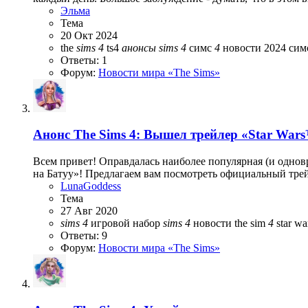
Эльма
Тема
20 Окт 2024
the
sims
4
ts4
анонсы
sims
4
симс
4
новости 2024
сим
Ответы: 1
Форум:
Новости мира «The Sims»
Анонс
The Sims 4: Вышел трейлер «Star War
Всем привет! Оправдалась наиболее популярная (и одновр
на Батуу»! Предлагаем вам посмотреть официальный трей
LunaGoddess
Тема
27 Авг 2020
sims
4
игровой набор
sims
4
новости
the sim
4
star wa
Ответы: 9
Форум:
Новости мира «The Sims»