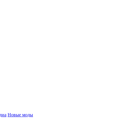
диа
Новые моды