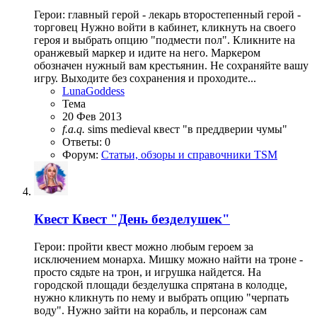
Герои: главный герой - лекарь второстепенный герой -
торговец Нужно войти в кабинет, кликнуть на своего
героя и выбрать опцию "подмести пол". Кликните на
оранжевый маркер и идите на него. Маркером
обозначен нужный вам крестьянин. Не сохраняйте вашу
игру. Выходите без сохранения и проходите...
LunaGoddess
Тема
20 Фев 2013
f.a.q.
sims medieval
квест "в преддверии чумы"
Ответы: 0
Форум:
Статьи, обзоры и справочники TSM
Квест
Квест "День безделушек"
Герои: пройти квест можно любым героем за
исключением монарха. Мишку можно найти на троне -
просто сядьте на трон, и игрушка найдется. На
городской площади безделушка спрятана в колодце,
нужно кликнуть по нему и выбрать опцию "черпать
воду". Нужно зайти на корабль, и персонаж сам