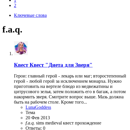
1
2
Ключевые слова
f.a.q.
Квест
Квест "Диета для Зверя"
Герои: главный герой - лекарь или маг; второстепенный
герой - любой герой за исключением монарха. Нужно
приготовить на вертеле блюдо из медвежатины и
цитрусового зелья, затем положить его в багаж, а потом
накормить зверя. Смотрите вопрос выше. Мазь должна
быть на рабочем столе. Кроме того...
LunaGoddess
Тема
20 Фев 2013
f.a.q.
sims medieval
квест
прохождение
Ответы: 0