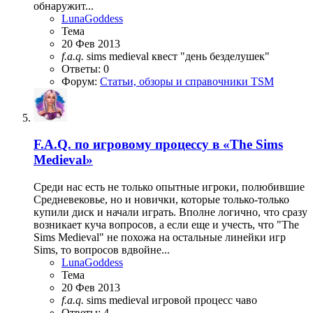
обнаружит...
LunaGoddess
Тема
20 Фев 2013
f.a.q.
sims medieval
квест "день безделушек"
Ответы: 0
Форум:
Статьи, обзоры и справочники TSM
F.A.Q. по игровому процессу в «The Sims
Medieval»
Среди нас есть не только опытные игроки, полюбившие
Средневековье, но и новички, которые только-только
купили диск и начали играть. Вполне логично, что сразу
возникает куча вопросов, а если еще и учесть, что "The
Sims Medieval" не похожа на остальные линейки игр
Sims, то вопросов вдвойне...
LunaGoddess
Тема
20 Фев 2013
f.a.q.
sims medieval
игровой процесс
чаво
Ответы: 4