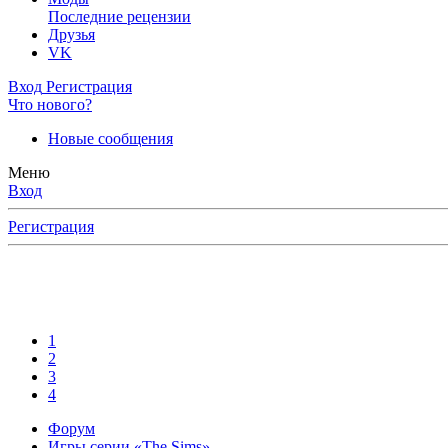
Последние рецензии
Друзья
VK
Вход
Регистрация
Что нового?
Новые сообщения
Меню
Вход
Регистрация
1
2
3
4
Форум
Игры серии «The Sims»