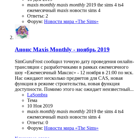
maxis
monthly
maxis
monthly
2019
the sims 4
ts4
ежемесячный
maxis
новости sims 4
Ответы: 2
Форум:
Новости мира «The Sims»
Анонс
Maxis Monthly - ноябрь 2019
SimGuruFrost сообщил точную дату проведения онлайн-
трансляции с разработчиками в рамках ежемесячного
шоу «Ежемесячный Максис» - 12 ноября в 21:00 по мск.
Нас ожидают несколько предметов для CAS, новая
функция в режиме строительства, новая функция
доступности. Помимо этого нас ожидает неизвестный...
LaSombra
Тема
10 Ноя 2019
maxis
monthly
maxis
monthly
2019
the sims 4
ts4
ежемесячный
maxis
новости sims 4
Ответы: 0
Форум:
Новости мира «The Sims»