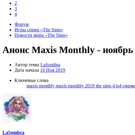
2
3
4
Форум
Игры серии «The Sims»
Новости мира «The Sims»
Анонс
Maxis Monthly - ноябрь
Автор темы
LaSombra
Дата начала
10 Ноя 2019
Ключевые слова
maxis monthly
maxis monthly 2019
the sims 4
ts4
ежеме
LaSombra