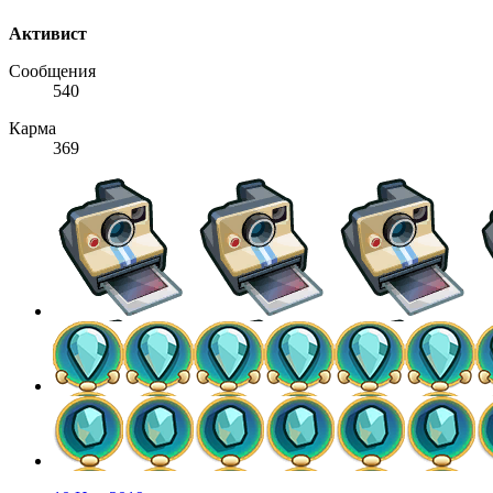
Активист
Сообщения
540
Карма
369