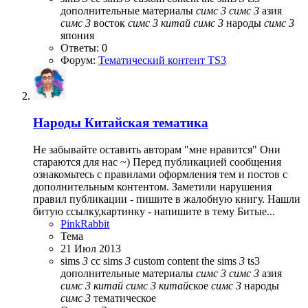
дополнительные материалы
симс
3
симс
3
азия
симс
3
восток
симс
3
китай
симс
3
народы
симс
3
япония
Ответы: 0
Форум:
Тематический контент TS3
Народы
Китайская тематика
Не забывайте оставить авторам "мне нравится" Они
стараются для нас ~) Перед публикацией сообщения
ознакомьтесь с правилами оформления тем и постов с
дополнительным контентом. Заметили нарушения
правил публикации - пишите в жалобную книгу. Нашли
битую ссылку,картинку - напишите в тему Битые...
PinkRabbit
Тема
21 Июл 2013
sims
3
cc
sims
3
custom content
the sims
3
ts3
дополнительные материалы
симс
3
симс
3
азия
симс
3
китай
симс
3
китай
ское
симс
3
народы
симс
3
тематическое