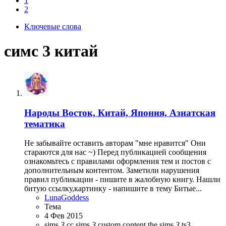
1
2
Ключевые слова
симс 3 китай
Народы
Восток, Китай, Япония, Азиатская
тематика
Не забывайте оставить авторам "мне нравится" Они
стараются для нас ~) Перед публикацией сообщения
ознакомьтесь с правилами оформления тем и постов с
дополнительным контентом. Заметили нарушения
правил публикации - пишите в жалобную книгу. Нашли
битую ссылку,картинку - напишите в тему Битые...
LunaGoddess
Тема
4 Фев 2015
sims
3
cc
sims
3
custom content
the sims
3
ts3