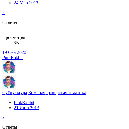
24 Мар 2013
2
Ответы
11
Просмотры
9K
19 Сен 2020
PinkRabbit
Субкультура
Кожаная, рокерская тематика
PinkRabbit
21 Июл 2013
2
Ответы