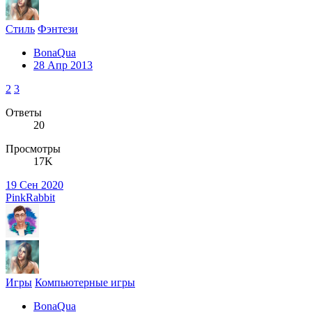
Стиль
Фэнтези
BonaQua
28 Апр 2013
2
3
Ответы
20
Просмотры
17K
19 Сен 2020
PinkRabbit
Игры
Компьютерные игры
BonaQua