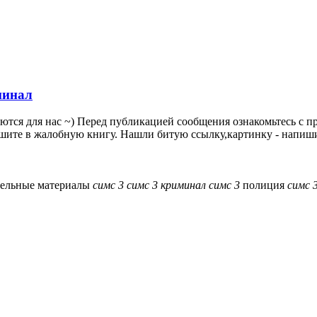
минал
аются для нас ~) Перед публикацией сообщения ознакомьтесь с 
шите в жалобную книгу. Нашли битую ссылку,картинку - напишит
ельные материалы
симс
3
симс
3
криминал
симс
3
полиция
симс