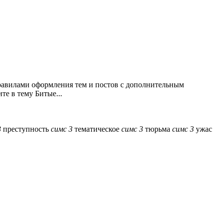
правилами оформления тем и постов с дополнительным
е в тему Битые...
3
преступность
симс
3
тематическое
симс
3
тюрьма
симс
3
ужас