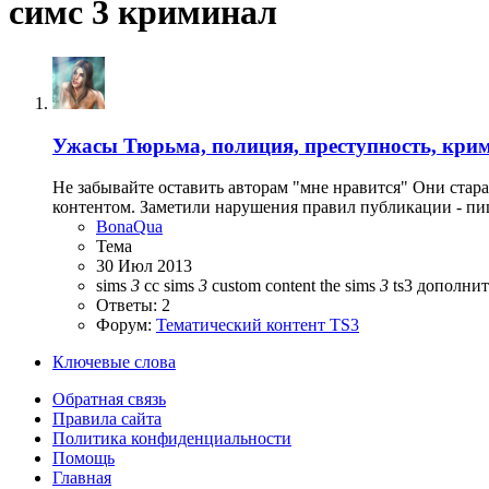
симс 3 криминал
Ужасы
Тюрьма, полиция, преступность, кри
Не забывайте оставить авторам "мне нравится" Они стар
контентом. Заметили нарушения правил публикации - пи
BonaQua
Тема
30 Июл 2013
sims
3
cc
sims
3
custom content
the sims
3
ts3
дополнит
Ответы: 2
Форум:
Тематический контент TS3
Ключевые слова
Обратная связь
Правила сайта
Политика конфиденциальности
Помощь
Главная