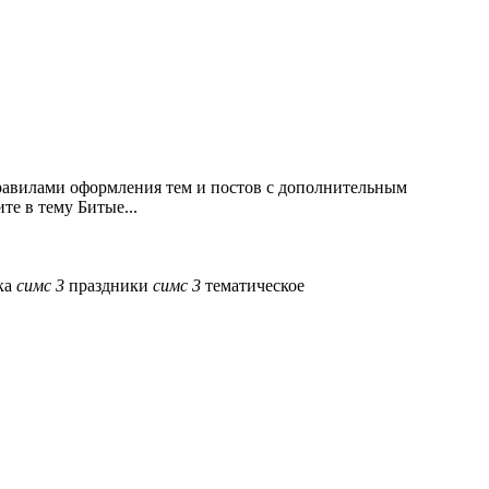
правилами оформления тем и постов с дополнительным
е в тему Битые...
ка
симс
3
праздники
симс
3
тематическое