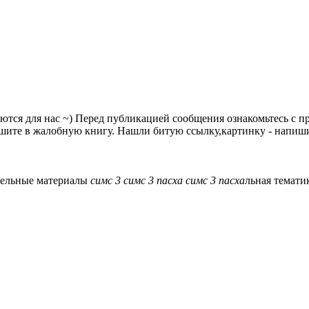
аются для нас ~) Перед публикацией сообщения ознакомьтесь с 
шите в жалобную книгу. Нашли битую ссылку,картинку - напишит
ельные материалы
симс
3
симс
3
пасха
симс
3
пасха
льная темати