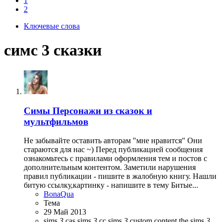
1
2
Ключевые слова
симс 3 сказки
Симы
Персонажи из сказок и
мультфильмов
Не забывайте оставить авторам "мне нравится" Они
стараются для нас ~) Перед публикацией сообщения
ознакомьтесь с правилами оформления тем и постов с
дополнительным контентом. Заметили нарушения
правил публикации - пишите в жалобную книгу. Нашли
битую ссылку,картинку - напишите в тему Битые...
BonaQua
Тема
29 Май 2013
sims
3
cas
sims
3
cc
sims
3
custom content
the sims
3