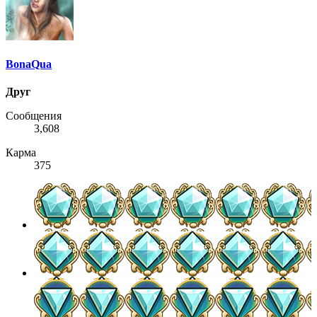
BonaQua
Друг
Сообщения
3,608
Карма
375