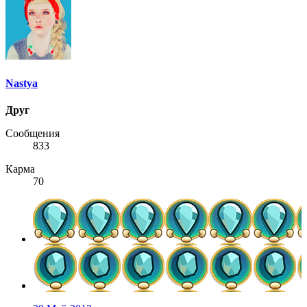
Nastya
Друг
Сообщения
833
Карма
70