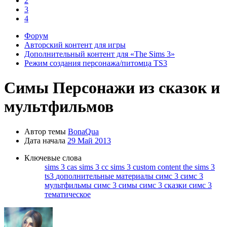
2
3
4
Форум
Авторский контент для игры
Дополнительный контент для «The Sims 3»
Режим создания персонажа/питомца TS3
Симы
Персонажи из сказок и
мультфильмов
Автор темы
BonaQua
Дата начала
29 Май 2013
Ключевые слова
sims 3 cas
sims 3 cc
sims 3 custom content
the sims 3
ts3
дополнительные материалы симс 3
симс 3
мультфильмы
симс 3 симы
симс 3 сказки
симс 3
тематическое