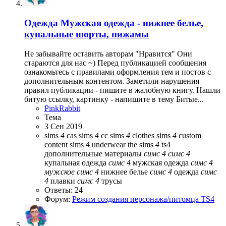
Одежда
Мужская одежда - нижнее белье,
купальные шорты, пижамы
Не забывайте оставить авторам "Нравится" Они
стараются для нас ~) Перед публикацией сообщения
ознакомьтесь с правилами оформления тем и постов с
дополнительным контентом. Заметили нарушения
правил публикации - пишите в жалобную книгу. Нашли
битую ссылку, картинку - напишите в тему Битые...
PinkRabbit
Тема
3 Сен 2019
sims
4
cas
sims
4
cc
sims
4
clothes
sims
4
custom
content
sims
4
underwear
the sims
4
ts4
дополнительные материалы
симс
4
симс
4
купальная одежда
симс
4
мужская одежда
симс
4
мужское
симс
4
нижнее белье
симс
4
одежда
симс
4
плавки
симс
4
трусы
Ответы: 24
Форум:
Режим создания персонажа/питомца TS4