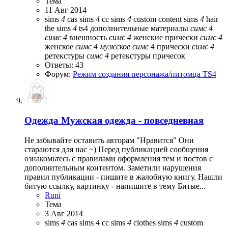
Тема
11 Авг 2014
sims
4
cas
sims
4
cc
sims
4
custom content
sims
4
hair
the sims
4
ts4
дополнительные материалы
симс
4
симс
4
внешность
симс
4
женские прически
симс
4
женское
симс
4
мужское
симс
4
прически
симс
4
ретекстуры
симс
4
ретекстуры причесок
Ответы: 43
Форум:
Режим создания персонажа/питомца TS4
Одежда
Мужская одежда - повседневная
Не забывайте оставить авторам "Нравится" Они
стараются для нас ~) Перед публикацией сообщения
ознакомьтесь с правилами оформления тем и постов с
дополнительным контентом. Заметили нарушения
правил публикации - пишите в жалобную книгу. Нашли
битую ссылку, картинку - напишите в тему Битые...
Runi
Тема
3 Авг 2014
sims
4
cas
sims
4
cc
sims
4
clothes
sims
4
custom