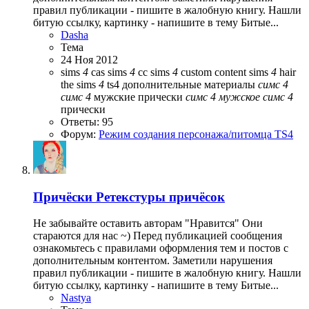
правил публикации - пишите в жалобную книгу. Нашли
битую ссылку, картинку - напишите в тему Битые...
Dasha
Тема
24 Ноя 2012
sims
4
cas
sims
4
cc
sims
4
custom content
sims
4
hair
the sims
4
ts4
дополнительные материалы
симс
4
симс
4
мужские прически
симс
4
мужское
симс
4
прически
Ответы: 95
Форум:
Режим создания персонажа/питомца TS4
Причёски
Ретекстуры причёсок
Не забывайте оставить авторам "Нравится" Они
стараются для нас ~) Перед публикацией сообщения
ознакомьтесь с правилами оформления тем и постов с
дополнительным контентом. Заметили нарушения
правил публикации - пишите в жалобную книгу. Нашли
битую ссылку, картинку - напишите в тему Битые...
Nastya