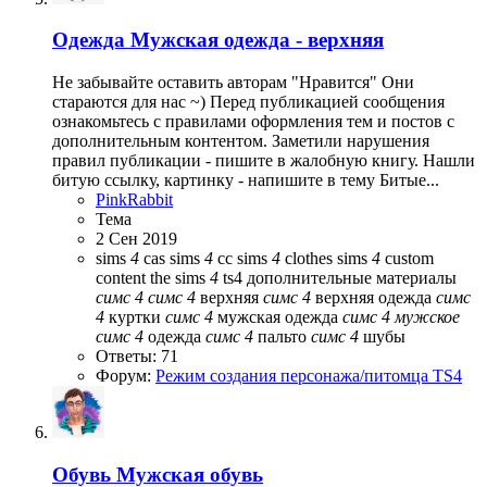
Одежда
Мужская одежда - верхняя
Не забывайте оставить авторам "Нравится" Они
стараются для нас ~) Перед публикацией сообщения
ознакомьтесь с правилами оформления тем и постов с
дополнительным контентом. Заметили нарушения
правил публикации - пишите в жалобную книгу. Нашли
битую ссылку, картинку - напишите в тему Битые...
PinkRabbit
Тема
2 Сен 2019
sims
4
cas
sims
4
cc
sims
4
clothes
sims
4
custom
content
the sims
4
ts4
дополнительные материалы
симс
4
симс
4
верхняя
симс
4
верхняя одежда
симс
4
куртки
симс
4
мужская одежда
симс
4
мужское
симс
4
одежда
симс
4
пальто
симс
4
шубы
Ответы: 71
Форум:
Режим создания персонажа/питомца TS4
Обувь
Мужская обувь