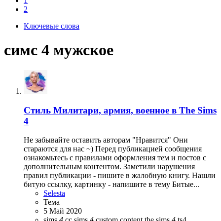
1
2
Ключевые слова
симс 4 мужское
Стиль
Милитари, армия, военное в The Sims
4
Не забывайте оставить авторам "Нравится" Они
стараются для нас ~) Перед публикацией сообщения
ознакомьтесь с правилами оформления тем и постов с
дополнительным контентом. Заметили нарушения
правил публикации - пишите в жалобную книгу. Нашли
битую ссылку, картинку - напишите в тему Битые...
Selesta
Тема
5 Май 2020
sims
4
cc
sims
4
custom content
the sims
4
ts4