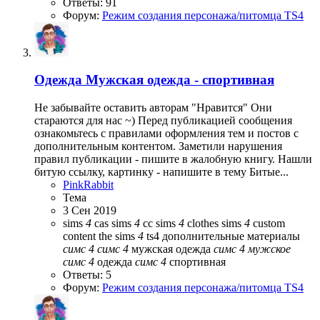
Ответы: 91
Форум:
Режим создания персонажа/питомца TS4
Одежда
Мужская одежда - спортивная
Не забывайте оставить авторам "Нравится" Они
стараются для нас ~) Перед публикацией сообщения
ознакомьтесь с правилами оформления тем и постов с
дополнительным контентом. Заметили нарушения
правил публикации - пишите в жалобную книгу. Нашли
битую ссылку, картинку - напишите в тему Битые...
PinkRabbit
Тема
3 Сен 2019
sims
4
cas
sims
4
cc
sims
4
clothes
sims
4
custom
content
the sims
4
ts4
дополнительные материалы
симс
4
симс
4
мужская одежда
симс
4
мужское
симс
4
одежда
симс
4
спортивная
Ответы: 5
Форум:
Режим создания персонажа/питомца TS4