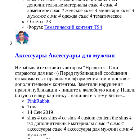
дополнительные материалы
симс
4
симс
4
армейское
симс
4
женское
симс
4
милитари
симс
4
мужское
симс
4
одежда
симс
4
тематическое
Ответы: 23
Форум:
Тематический контент TS4
Аксессуары
Аксессуары для мужчин
Не забывайте оставить авторам "Нравится" Они
стараются для нас ~) Перед публикацией сообщения
ознакомьтесь с правилами оформления тем и постов с
дополнительным контентом. Заметили нарушения
правил публикации - пишите в жалобную книгу. Нашли
битую ссылку, картинку - напишите в тему Битые...
PinkRabbit
Тема
14 Сен 2019
sims
4
cas
sims
4
cc
sims
4
custom content
the sims
4
ts4
дополнительные материалы
симс
4
симс
4
аксессуары
симс
4
аксессуары для мужчин
симс
4
мужское