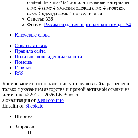
content
the sims
4
ts4
дополнительные материалы
симс
4
симс
4
мужская одежда
симс
4
мужское
симс
4
одежда
симс
4
повседневная
Ответы: 336
Форум:
Режим создания персонажа/питомца TS4
Ключевые слова
Обратная связь
Правила сайта
Политика конфиденциальности
Помощь
Главная
RSS
Копирование и использование материалов сайта разрешено
только с указанием авторства и прямой активной ссылки на
источник. © 2012—2026 LiveSims.ru
Локализация от
XenForo.Info
Дизайн от
Sheokate
Ширина
Запросов
11