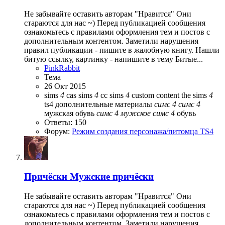
Не забывайте оставить авторам "Нравится" Они
стараются для нас ~) Перед публикацией сообщения
ознакомьтесь с правилами оформления тем и постов с
дополнительным контентом. Заметили нарушения
правил публикации - пишите в жалобную книгу. Нашли
битую ссылку, картинку - напишите в тему Битые...
PinkRabbit
Тема
26 Окт 2015
sims
4
cas
sims
4
cc
sims
4
custom content
the sims
4
ts4
дополнительные материалы
симс
4
симс
4
мужская обувь
симс
4
мужское
симс
4
обувь
Ответы: 150
Форум:
Режим создания персонажа/питомца TS4
Причёски
Мужские причёски
Не забывайте оставить авторам "Нравится" Они
стараются для нас ~) Перед публикацией сообщения
ознакомьтесь с правилами оформления тем и постов с
дополнительным контентом. Заметили нарушения