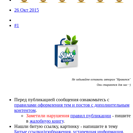
26 Окт 2015
#1
Не забывайте оставить авторам "Нравится"
Они стараются для нас ~)
Перед публикацией сообщения ознакомьтесь с
правилами оформления тем и постов с дополнительным
контентом
.
Заметили нарушения
правил публикации
- пишите
в
жалобную книгу
.
Нашли битую ссылку, картинку - напишите в тему
Битые ссылки/изображения, устаревшая информация
.