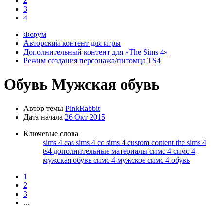
2
осы и
3
дете всю
4
Форум
ющих в
Авторский контент для игры
нных
Дополнительный контент для «The Sims 4»
Режим создания персонажа/питомца TS4
ите
Обувь
Мужская обувь
Автор темы
PinkRabbit
урсы с
Дата начала
26 Окт 2015
Ключевые слова
sims 4 cas
sims 4 cc
sims 4 custom content
the sims 4
ts4
дополнительные материалы симс 4
симс 4
мужская обувь
симс 4 мужское
симс 4 обувь
ерное
1
ку
2
3
...
тайте