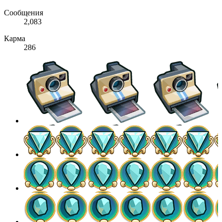
Сообщения
2,083
Карма
286