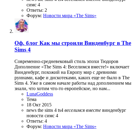
симс 4
Ответы: 2
Форум:
Новости мира «The Sims»
Оф. блог
Как мы строили Винденбург в The
Sims 4
Современно-средневековый стиль эпохи Тюдоров
Дополнение «The Sims 4: Веселимся вместе!» включает
Винденбург, похожий на Европу мир с древними
руинами, кафе и дискотеками, каких еще не было в The
Sims 4. Уже в самом начале работы над дополнением мы
знали, что хотим что-то европейское, но нам...
LunaGoddess
Тема
18 Окт 2015
news
the sims 4
ts4
веселимся
вместе
винденбург
новости
симс 4
Ответы: 4
Форум:
Новости мира «The Sims»