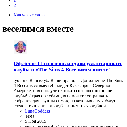
1
2
Ключевые слова
веселимся вместе
Оф. блог
11 способов индивидуализировать
клубы в «The Sims 4 Веселимся вместе!
:yourule Ваш клуб. Ваши правила. Дополнение The Sims
4 Веселимся вместе! выйдет 8 декабря в Северной
Америке, и вы получите что-то совершенно новое —
клубы! Играя с клубами, вы сможете устраивать
собрания для группы симов, на которых симы будут
следовать правилам клуба, заниматься клубной...
LunaGoddess
Тема
5 Ноя 2015
news
the sims 4
ts4
веселимся
вместе
винденбург