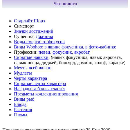
Что нового
Старлайт Шорз
Симспорт
Значки достижений
Существа:
Джинны
Виды смерти: от фокусов
Виды Woohoo: в ящике фокусника, в фото-кабинке
Профессии:
певец
,
фокусник
,
акробат
Скрытые навыки
: (навык фокусника, навык акробата,
навык певца, диджей, бильярд, домино, гольф, караоке)
Мечты всей жизни
Мудлеты
Черты характера
Скрытые черты характера
Награды за баллы счастья
Предметы коллекционирования
Виды рыб
Блюда
Растения
Гномы
Последнее редактирование модератором:
28 Янв 2020