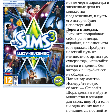
новые черты характера и
жизненные цели из
множества
предложенных, и пусть
его история будет
неповторимой.
Дорога к звездам.
Рискните попробовать
себя в роли певца,
акробата, иллюзиониста
или диджея. Пройдите
нелегкий путь от
неизвестного артиста до
суперзвезды, испытайте
взлеты и падения, без
которых в шоу-бизнесе
не обходится.
Новые горизонты.
Исследуйте новую
область — Старлайт
Шорз, здесь вы найдете
множество площадок
для своих шоу. Ну а если
ни одна из них вам не
приглянется, постройте