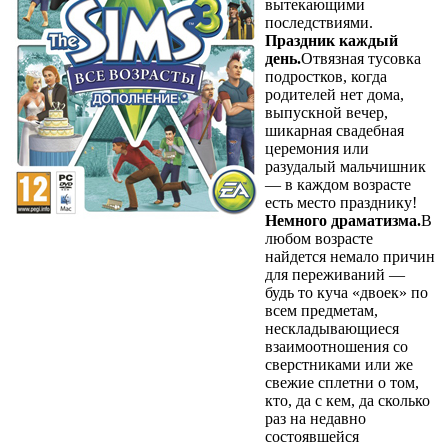
вытекающими
последствиями.
Праздник каждый
день.
Отвязная тусовка
подростков, когда
родителей нет дома,
выпускной вечер,
шикарная свадебная
церемония или
разудалый мальчишник
— в каждом возрасте
есть место празднику!
Немного драматизма.
В
любом возрасте
найдется немало причин
для переживаний —
будь то куча «двоек» по
всем предметам,
нескладывающиеся
взаимоотношения со
сверстниками или же
свежие сплетни о том,
кто, да с кем, да сколько
раз на недавно
состоявшейся