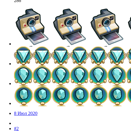
286
8 Июл 2020
#2