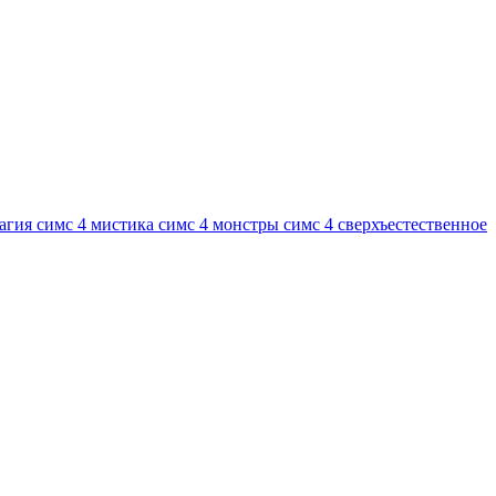
магия
симс 4 мистика
симс 4 монстры
симс 4 сверхъестественное