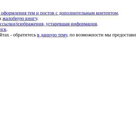
 оформления тем и постов с дополнительным контентом
.
в
жалобную книгу
.
ссылки/изображения, устаревшая информация
.
иск
.
йтах - обратитесь
в данную тему
, по возможности мы предостави