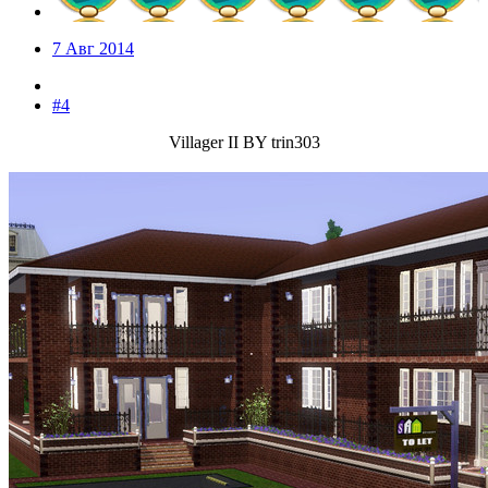
7 Авг 2014
#4
Villager II BY trin303