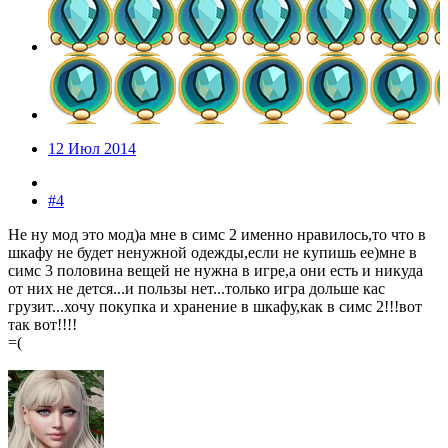
12 Июл 2014
#4
Не ну мод это мод)а мне в симс 2 именно нравилось,то что в
шкафу не будет ненужной одежды,если не купишь ее)мне в
симс 3 половина вещей не нужна в игре,а они есть и никуда
от них не дется...и пользы нет...только игра дольше кас
грузит...хочу покупка и хранение в шкафу,как в симс 2!!!вот
так вот!!!!
=(