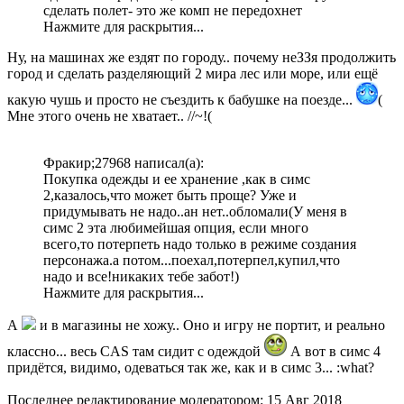
сделать полет- это же комп не передохнет
Нажмите для раскрытия...
Ну, на машинах же ездят по городу.. почему неЗЗя продолжить
город и сделать разделяющий 2 мира лес или море, или ещё
какую чушь и просто не съездить к бабушке на поезде...
(
Мне этого очень не хватает.. //~!(
Фракир;27968 написал(а):
Покупка одежды и ее хранение ,как в симс
2,казалось,что может быть проще? Уже и
придумывать не надо..ан нет..обломали(У меня в
симс 2 эта любимейшая опция, если много
всего,то потерпеть надо только в режиме создания
персонажа.а потом...поехал,потерпел,купил,что
надо и все!никаких тебе забот!)
Нажмите для раскрытия...
А
и в магазины не хожу.. Оно и игру не портит, и реально
классно... весь CAS там сидит с одеждой
А вот в симс 4
придётся, видимо, одеваться так же, как и в симс 3... :what?
Последнее редактирование модератором:
15 Авг 2018