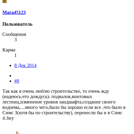
M
Mara45123
Пользователь
Сообщения
3
Карма
1
8 Дек 2014
#8
Так как я очень люблю строительство, то очень жду
(надеюсь,что дождусь)- подвалов,винтовых
лестниц,изменение уровня ландшафта,создание своего
водоема,....много чего,было бы хорошо если все ,что было в
Симс 3(хотя бы по строительству), перенесли бы и в Симс
4.:hey