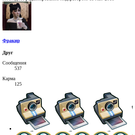
Фракир
Друг
Сообщения
537
Карма
125