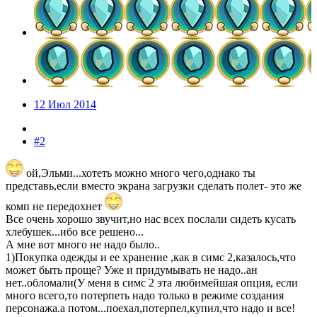
12 Июл 2014
#2
ой,Эльми...хотеть можно много чего,однако ты
представь,если вместо экрана загрузки сделать полет- это же
комп не передохнет
Все очень хорошо звучит,но нас всех послали сидеть кусать
хлебушек...ибо все решено...
А мне вот много не надо было..
1)Покупка одежды и ее хранение ,как в симс 2,казалось,что
может быть проще? Уже и придумывать не надо..ан
нет..обломали(У меня в симс 2 эта любимейшая опция, если
много всего,то потерпеть надо только в режиме создания
персонажа.а потом...поехал,потерпел,купил,что надо и все!