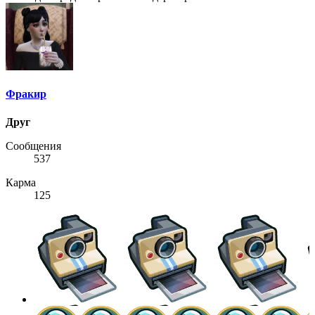
Фракир
Друг
Сообщения
537
Карма
125