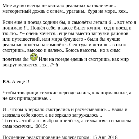
Мне жутко всегда не хватало реальных катаклизмов..
метеоритный дождь с огнём.. ураганы.. буря на море.. хех..
Если ещё и поезда ходили бы, и самолёты летали б ... вот это я
понимаю !!.. Пошёл себе, в кассе билет купил.. сед в поезд и
тю-тю.. *~ очень хочется.. ещё бы вместо загрузки районов
или путешествий, или мира будущего - были бы лучше
реальные полёты на самолёте.. Сел туда и летишь - в окно
смотришь.. высоко и далеко.. Боюсь высоты.. но в симс
полетала бы
Или на поезде едешь и смотришь, как мир
вокруг меняется... эх.. //~!(
P.S.
А ещё !!
Чтобы товарищи симские переодевались, как нормальные, а
не как припадошные...
И - чтобы в зеркало смотрелись и расчёсывались... Взяла и
завязала себе хвост, а не зеркало загружалось...
То есть - чтобы ты выбрал причёску, а симка взяла и заплела
сама косички.. :0015:
Последнее редактирование модератором:
15 Авг 2018