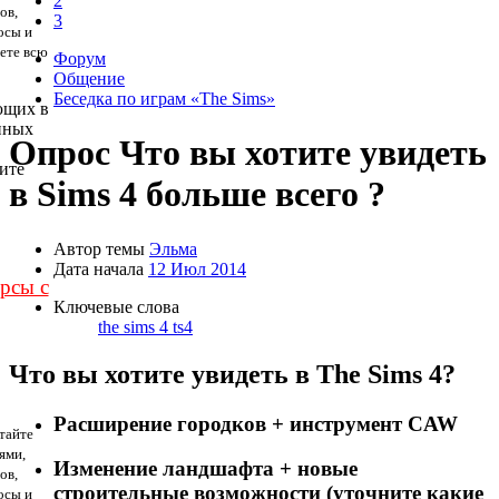
2
ов,
3
осы и
дете всю
Форум
Общение
Беседка по играм «The Sims»
ющих в
нных
Опрос
Что вы хотите увидеть
ите
в Sims 4 больше всего ?
Автор темы
Эльма
Дата начала
12 Июл 2014
урсы с
Ключевые слова
the sims 4
ts4
Что вы хотите увидеть в The Sims 4?
Расширение городков + инструмент CAW
тайте
ями,
Изменение ландшафта + новые
ов,
строительные возможности (уточните какие
осы и