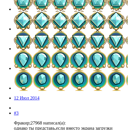
12 Июл 2014
#3
Фракир;27968 написал(а):
однако ты представь,если вместо экрана загрузки