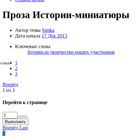
Проза
Истории-миниатюры
Автор темы
Simka
Дата начала
17 Дек 2013
Ключевые слова
livesims.ru
творчество наших участников
1
ресных
2
3
Вперёд
1 из 3
Перейти к странице
Выполнить
Вперёд
Last
S