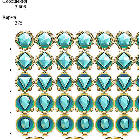
Сообщения
3,608
Карма
375