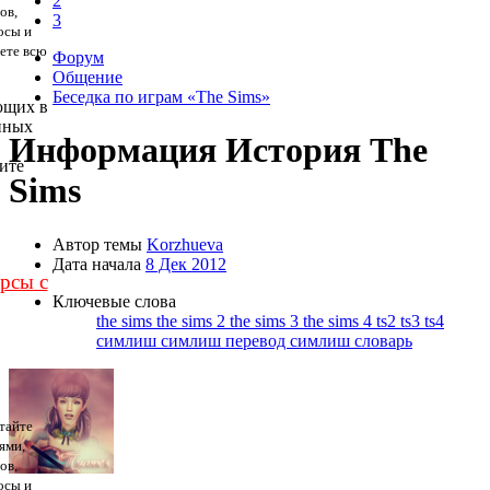
2
ов,
3
осы и
дете всю
Форум
Общение
Беседка по играм «The Sims»
ющих в
нных
Информация
История The
ите
Sims
Автор темы
Korzhueva
Дата начала
8 Дек 2012
урсы с
Ключевые слова
the sims
the sims 2
the sims 3
the sims 4
ts2
ts3
ts4
симлиш
симлиш перевод
симлиш словарь
тайте
ями,
ов,
осы и