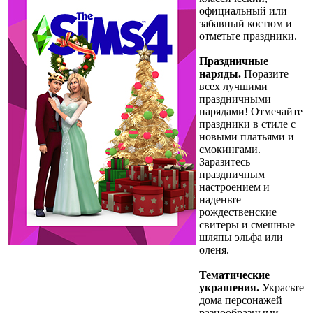
официальный или
забавный костюм и
отметьте праздники.
Праздничные
наряды.
Поразите
всех лучшими
праздничными
нарядами! Отмечайте
праздники в стиле с
новыми платьями и
смокингами.
Заразитесь
праздничным
настроением и
наденьте
рождественские
свитеры и смешные
шляпы эльфа или
оленя.
Тематические
украшения.
Украсьте
дома персонажей
разнообразными