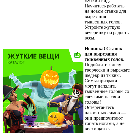
жуткий вид.
Научитесь работать
на новом станке для
вырезания
тыквенных голов.
Устройте жуткую
вечеринку на радость
всем.
Новинка! Станок
для вырезания
тыквенных голов.
Подойдите к делу
творчески и вырежьте
шедевр из тыквы.
Симы-призраки
могут напялить
тыквенные головы со
свечками на свои
головы!
Остерегайтесь
пакостных симов —
они предпочитают
топать ногами, а не
восхищаться.