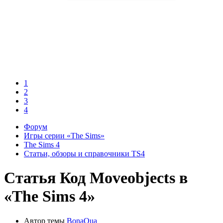
1
2
3
4
Форум
Игры серии «The Sims»
The Sims 4
Статьи, обзоры и справочники TS4
Статья
Код Moveobjects в
«The Sims 4»
Автор темы
BonaQua