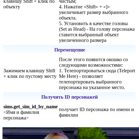
клавишу Shift + клик по
чистым;
объекту
4. Нажатие «Shift» + «]»
увеличивает размер выбранного
объекта.
5. Установить в качестве головы
(Set as Head) - На голову персонажа
ставится выбранный объект
увеличенного размера
Перемещение
После этого появится окошко со
следующими возможностями:
Зажимаем клавишу Shift
1. Телепортироваться сюда (Teleport
+ клик по пустому месту
Me Here) - позволяет
телепортировать выбранного
персонажа на указанное место.
Получить ID персонажей
sims.get_sim_id_by_name
получает ID персонажа по имени и
<Имя и фамилия
фамилии
персонажа>