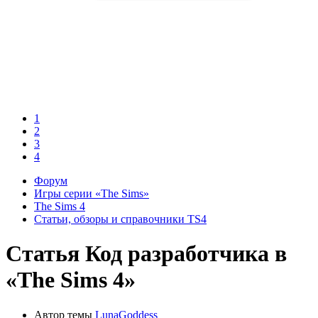
1
2
3
4
Форум
Игры серии «The Sims»
The Sims 4
Статьи, обзоры и справочники TS4
Статья
Код разработчика в
«The Sims 4»
Автор темы
LunaGoddess