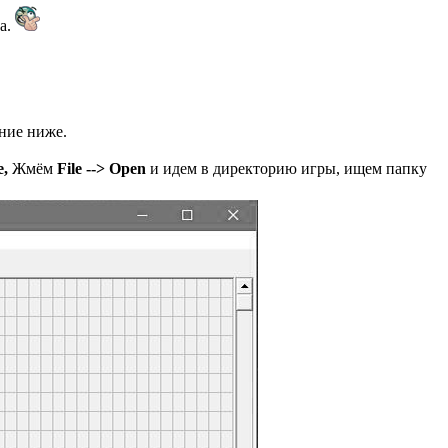
а.
ние ниже.
e,
Жмём
File --> Open
и идем в директорию игры, ищем папку