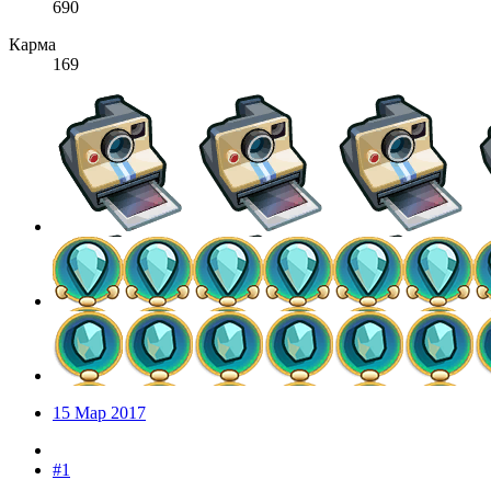
690
Карма
169
15 Мар 2017
#1