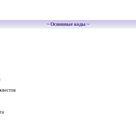
~ Основные коды ~
в
 квестов
та