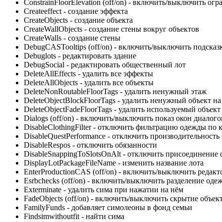
ConstrainFloorElevation (off/on) - включить/выключить о
Createeffect - создание эффекта
CreateObjects - создание объекта
CreateWallObjects - создание стены вокруг объектов
CreateWalls - создание стены
DebugCASTooltips (off/on) - включить/выключить подсказ
Debuglots - редактировать здание
DebugSocial - редактировать общественный лот
DeleteAllEffects - удалить все эффекты
DeleteAllObjects - удалить все объекты
DeleteNonRoutableFloorTags - удалить ненужный этаж
DeleteObjectBlockFloorTags - удалить ненужный объект на
DeleteObjectFadeFloorTags - удалить используемый объект
Dialogs (off/on) - включить/выключить показ окон диалого
DisableClothingFilter - отключить фильтрацию одежды по 
DisableQuestPerformance - отключить производительность
DisableRespos - отключить обязанности
DisableSnappingToSlotsOnAlt - отключить присоединение 
DisplayLotPackageFileName - изменить название лота
EnterProductionCAS (off/on) - включить/выключить редакт
Esrbchecks (off/on) - включить/выключить разделение од
Exterminate - удалить сима при нажатии на нём
FadeObjects (off/on) - включить/выключить скрытие объе
FamilyFunds - добавляет симолеоны в фонд семьи
Findsimwithoutfit - найти сима