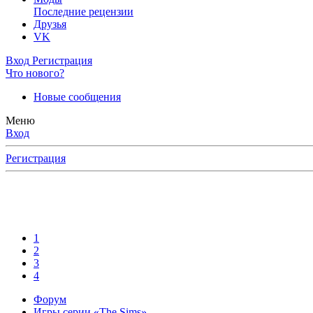
Последние рецензии
Друзья
VK
Вход
Регистрация
Что нового?
Новые сообщения
Меню
Вход
Регистрация
1
2
3
4
Форум
Игры серии «The Sims»