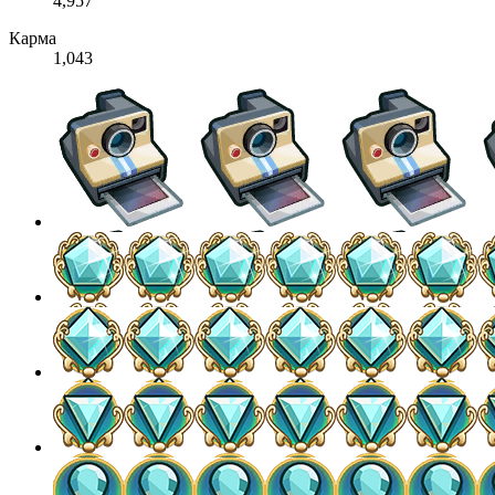
4,957
Карма
1,043