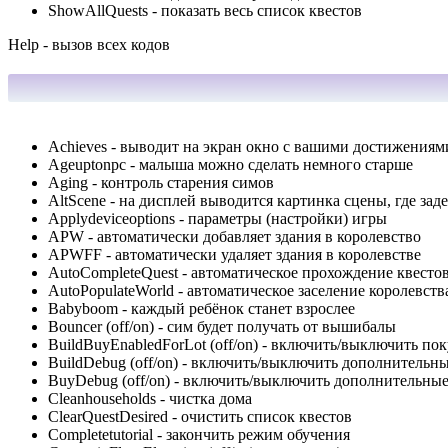
ShowAllQuests - показать весь список квестов
Нelp - вызов всех кодов
Achieves - выводит на экран окно с вашими достижениям
Ageuptonpc - малыша можно сделать немного старше
Aging - контроль старения симов
AltScene - на дисплей выводится картинка сцены, где з
Applydeviceoptions - параметры (настройки) игры
APW - автоматически добавляет здания в королевство
APWFF - автоматически удаляет здания в королевстве
AutoCompleteQuest - автоматическое прохождение квесто
AutoPopulateWorld - автоматическое заселение королевств
Babyboom - каждый ребёнок станет взрослее
Bouncer (off/on) - сим будет получать от вышибалы
BuildBuyEnabledForLot (off/on) - включить/выключить по
BuildDebug (off/on) - включить/выключить дополнительны
BuyDebug (off/on) - включить/выключить дополнительны
Cleanhouseholds - чистка дома
ClearQuestDesired - очистить список квестов
Completetutorial - закончить режим обучения