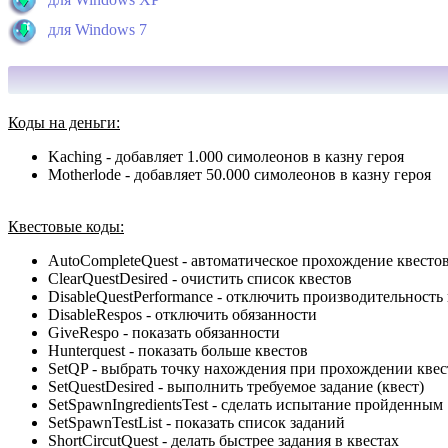
для Windows 7
Коды на деньги:
Kaching - добавляет 1.000 симолеонов в казну героя
Motherlode - добавляет 50.000 симолеонов в казну героя
Квестовые коды:
AutoCompleteQuest - автоматическое прохождение квесто
ClearQuestDesired - очистить список квестов
DisableQuestPerformance - отключить производительность
DisableRespos - отключить обязанности
GiveRespo - показать обязанности
Hunterquest - показать больше квестов
SetQP - выбрать точку нахождения при прохождении квес
SetQuestDesired - выполнить требуемое задание (квест)
SetSpawnIngredientsTest - сделать испытание пройденным
SetSpawnTestList - показать список заданий
ShortCircutQuest - делать быстрее задания в квестах