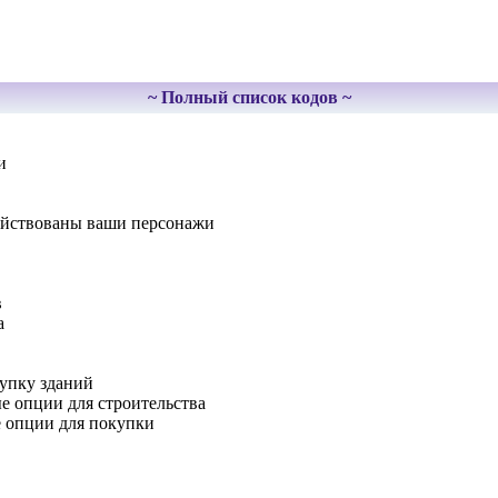
~ Полный список кодов ~
и
адействованы ваши персонажи
в
а
купку зданий
е опции для строительства
е опции для покупки