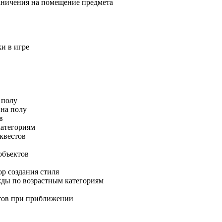
граничения на помещение предмета
ки в игре
 полу
 на полу
в
категориям
 квестов
объектов
ор создания стиля
ежды по возрастным категориям
ктов при приближении