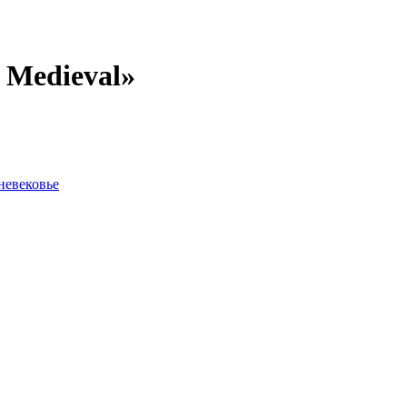
 Medieval»
невековье