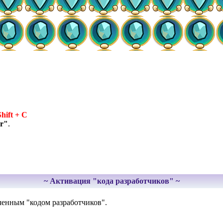
Shift + C
r"
.
~ Активация "кода разработчиков" ~
юченным "кодом разработчиков".