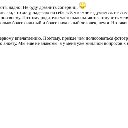
отя, ладно! Не буду дразнить соперниц.
елаю, что хочу, надеваю на себя всё, что мне вздумается, не сте
у по-своему. Поэтому родители частенько пытаются отлупить меня
олько более сильный и более нахальный человек, чем я. Но тако
 первому впечатлению. Поэтому, прежде чем полюбоваться фотогр
 анкету. Мы ещё не знакомы, а у меня уже миллион вопросов к не