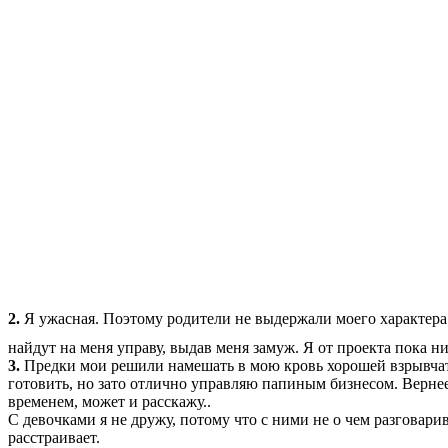
2.
Я ужасная. Поэтому родители не выдержали моего характера и
найдут на меня управу, выдав меня замуж. Я от проекта пока н
3.
Предки мои решили намешать в мою кровь хорошей взрывчатк
готовить, но зато отлично управляю папиным бизнесом. Вернее
временем, может и расскажу..
С девочками я не дружу, потому что с ними не о чем разговарив
расстраивает.