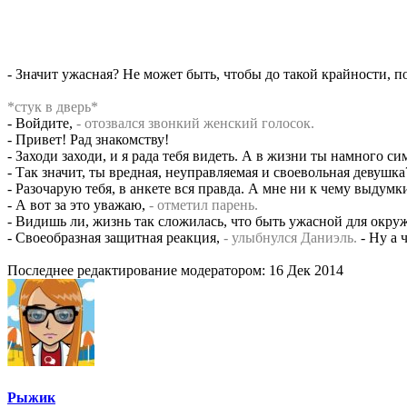
- Значит ужасная? Не может быть, чтобы до такой крайности, 
*стук в дверь*
- Войдите,
- отозвался звонкий женский голосок.
- Привет! Рад знакомству!
- Заходи заходи, и я рада тебя видеть. А в жизни ты намного с
- Так значит, ты вредная, неуправляемая и своевольная девушк
- Разочарую тебя, в анкете вся правда. А мне ни к чему выдумки
- А вот за это уважаю,
- отметил парень.
- Видишь ли, жизнь так сложилась, что быть ужасной для окру
- Своеобразная защитная реакция,
- улыбнулся Даниэль.
- Ну а ч
Последнее редактирование модератором:
16 Дек 2014
Рыжик