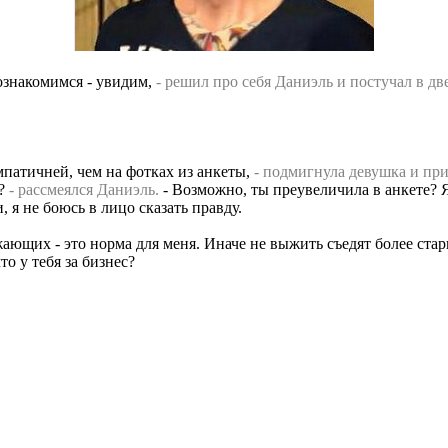
познакомимся - увидим,
- решил про себя Даниэль и постучал в дв
импатичней, чем на фотках из анкеты,
- подмигнула девушка и при
а?
- рассмеялся Даниэль.
- Возможно, ты преувеличила в анкете? Я
, я не боюсь в лицо сказать правду.
жающих - это норма для меня. Иначе не выжить съедят более ста
то у тебя за бизнес?