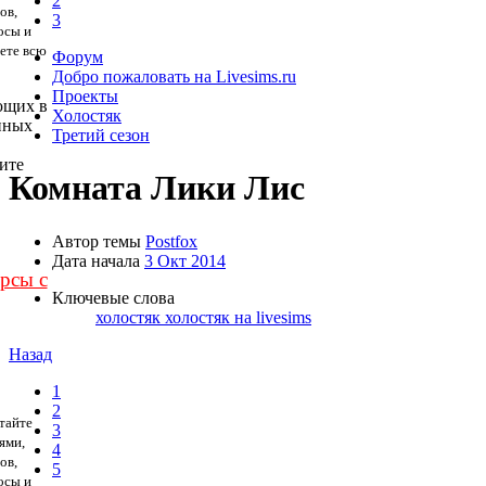
2
ов,
3
осы и
дете всю
Форум
Добро пожаловать на Livesims.ru
Проекты
ющих в
Холостяк
нных
Третий сезон
ите
Комната Лики Лис
Автор темы
Postfox
Дата начала
3 Окт 2014
урсы с
Ключевые слова
холостяк
холостяк на livesims
Назад
1
2
тайте
3
ями,
4
ов,
5
осы и