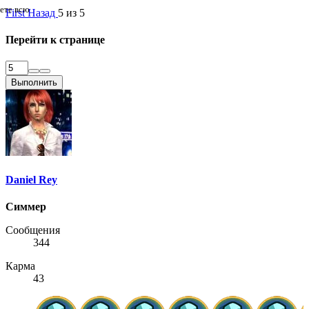
дете всю
First
Назад
5 из 5
Перейти к странице
Выполнить
Daniel Rey
Симмер
Сообщения
344
Карма
43