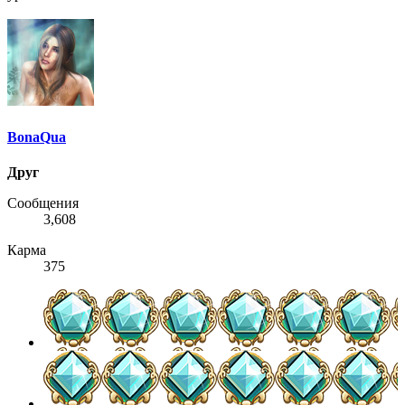
BonaQua
Друг
Сообщения
3,608
Карма
375