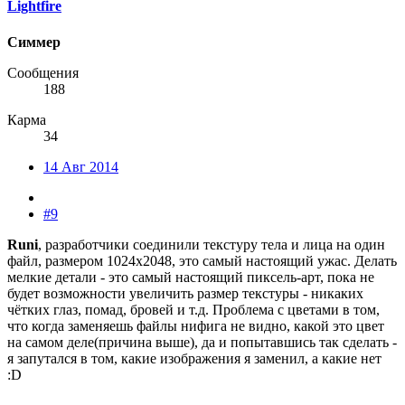
Lightfire
Симмер
Сообщения
188
Карма
34
14 Авг 2014
#9
Runi
, разработчики соединили текстуру тела и лица на один
файл, размером 1024x2048, это самый настоящий ужас. Делать
мелкие детали - это самый настоящий пиксель-арт, пока не
будет возможности увеличить размер текстуры - никаких
чётких глаз, помад, бровей и т.д. Проблема с цветами в том,
что когда заменяешь файлы нифига не видно, какой это цвет
на самом деле(причина выше), да и попытавшись так сделать -
я запутался в том, какие изображения я заменил, а какие нет
:D