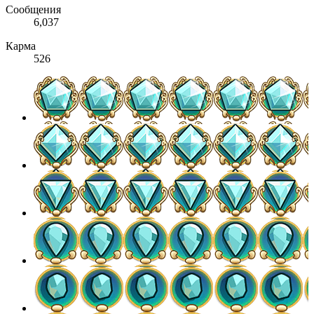
Сообщения
6,037
Карма
526