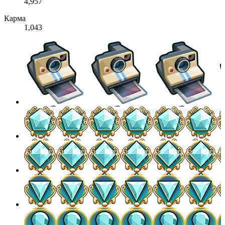
4,957
Карма
1,043