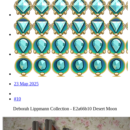
23 Мар 2025
#10
Deborah Lippmann Collection - E2a66b10 Desert Moon