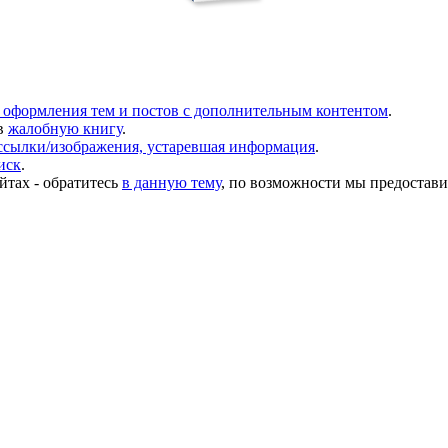
 оформления тем и постов с дополнительным контентом
.
в
жалобную книгу
.
ссылки/изображения, устаревшая информация
.
иск
.
йтах - обратитесь
в данную тему
, по возможности мы предостави