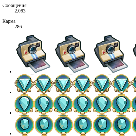
Сообщения
2,083
Карма
286