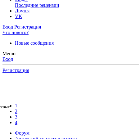
Последние рецензии
Друзья
VK
Вход
Регистрация
Что нового?
Новые сообщения
Меню
Вход
Регистрация
1
ресных
2
3
4
Форум
Авторский контент для игры