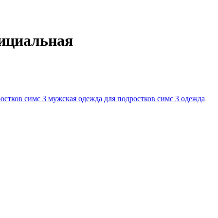
фициальная
ростков
симс 3 мужская одежда для подростков
симс 3 одежда