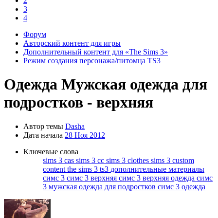
2
3
4
Форум
Авторский контент для игры
Дополнительный контент для «The Sims 3»
Режим создания персонажа/питомца TS3
Одежда
Мужская одежда для
подростков - верхняя
Автор темы
Dasha
Дата начала
28 Ноя 2012
Ключевые слова
sims 3 cas
sims 3 cc
sims 3 clothes
sims 3 custom
content
the sims 3
ts3
дополнительные материалы
симс 3
симс 3 верхняя
симс 3 верхняя одежда
симс
3 мужская одежда для подростков
симс 3 одежда