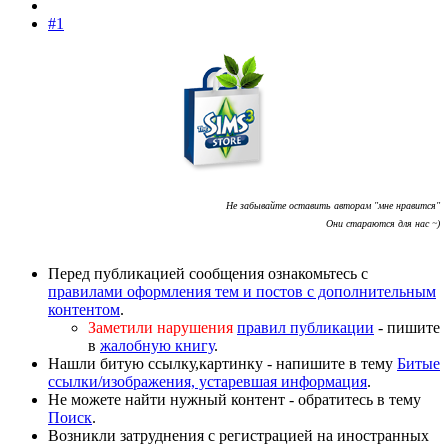
#1
Не забывайте оставить авторам "мне нравится"
Они стараются для нас ~)
Перед публикацией сообщения ознакомьтесь с
правилами оформления тем и постов с дополнительным
контентом
.
Заметили нарушения
правил публикации
- пишите
в
жалобную книгу
.
Нашли битую ссылку,картинку - напишите в тему
Битые
ссылки/изображения, устаревшая информация
.
Не можете найти нужный контент - обратитесь в тему
Поиск
.
Возникли затруднения с регистрацией на иностранных