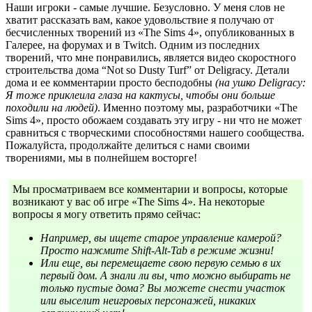
Наши игроки - самые лучшие. Безусловно. У меня слов не
хватит рассказать вам, какое удовольствие я получаю от
бесчисленных творений из «The Sims 4», опубликованных в
Галерее, на форумах и в Twitch. Одним из последних
творений, что мне понравились, является видео скоростного
строительства дома “Not so Dusty Turf” от Deligracy. Детали
дома и ее комментарии просто бесподобны
(на ушко Deligracy:
Я тоже приклеила глаза на кактусы, чтобы они больше
походили на людей)
. Именно поэтому мы, разработчики «The
Sims 4», просто обожаем создавать эту игру - ни что не может
сравниться с творческими способностями нашего сообщества.
Пожалуйста, продолжайте делиться с нами своими
творениями, мы в полнейшем восторге!
Мы просматриваем все комментарии и вопросы, которые
возникают у вас об игре «The Sims 4». На некоторые
вопросы я могу ответить прямо сейчас:
Например, вы ищете старое управление камерой?
Просто нажмите Shift-Alt-Tab в режиме жизни!
Или еще, вы перемещаете свою первую семью в их
первый дом. А знали ли вы, что можно выбирать не
только пустые дома? Вы можете снести участок
или выселит неигровых персонажей, никаких