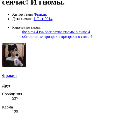
сейчас! И гномы.
Автор темы
Фракир
Дата начала
1 Окт 2014
Ключевые слова
the sims 4
ts4
бесплатно
гномы в симс 4
обновление
призраки
призраки в симс 4
Фракир
Друг
Сообщения
537
Карма
125