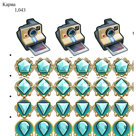
Карма
1,043