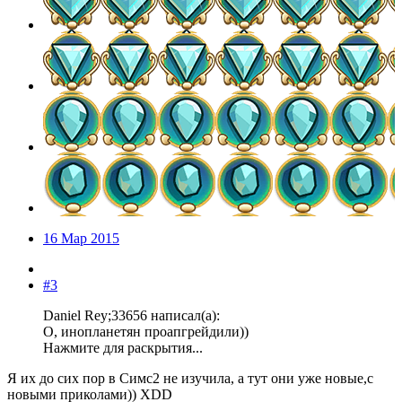
16 Мар 2015
#3
Daniel Rey;33656 написал(а):
О, инопланетян проапгрейдили))
Нажмите для раскрытия...
Я их до сих пор в Симс2 не изучила, а тут они уже новые,с
новыми приколами)) XDD