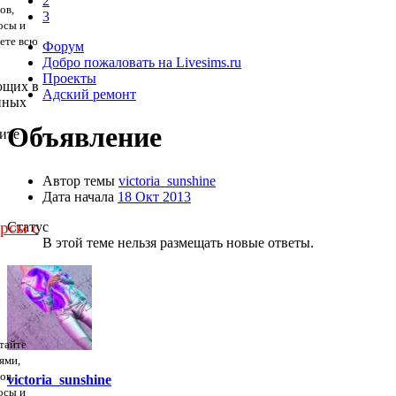
2
ов,
3
осы и
дете всю
Форум
Добро пожаловать на Livesims.ru
Проекты
ющих в
Адский ремонт
нных
Объявление
ите
Автор темы
victoria_sunshine
Дата начала
18 Окт 2013
урсы с
Статус
В этой теме нельзя размещать новые ответы.
тайте
ями,
ов,
victoria_sunshine
осы и