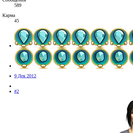
589
Карма
45
9 Дек 2012
#2