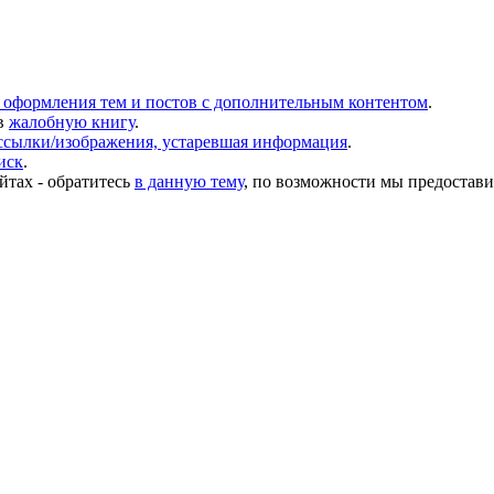
 оформления тем и постов с дополнительным контентом
.
в
жалобную книгу
.
ссылки/изображения, устаревшая информация
.
иск
.
йтах - обратитесь
в данную тему
, по возможности мы предостави