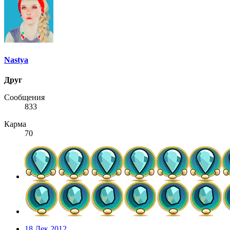
Nastya
Друг
Сообщения
833
Карма
70
18 Дек 2012