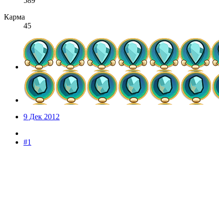
589
Карма
45
9 Дек 2012
#1