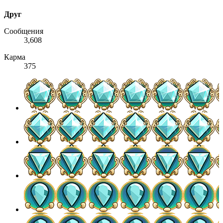
Друг
Сообщения
3,608
Карма
375