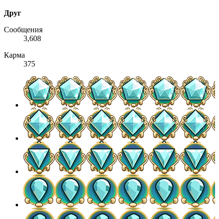
Друг
Сообщения
3,608
Карма
375