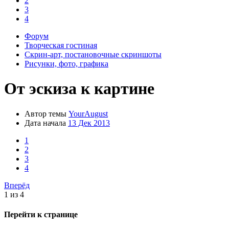
2
3
4
Форум
Творческая гостиная
Скрин-арт, постановочные скриншоты
Рисунки, фото, графика
От эскиза к картине
Автор темы
YourAugust
Дата начала
13 Дек 2013
1
2
3
4
Вперёд
1 из 4
Перейти к странице